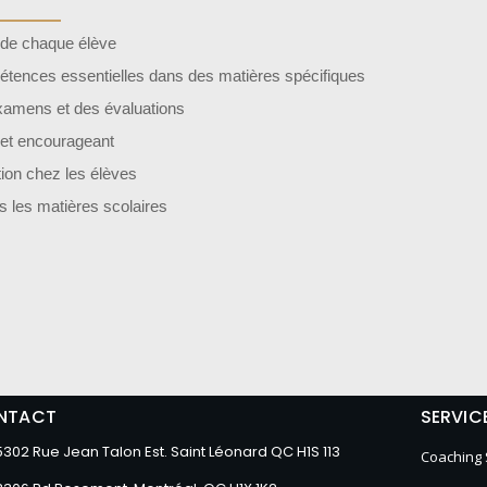
s de chaque élève
pétences essentielles dans des matières spécifiques
examens et des évaluations
 et encourageant
tion chez les élèves
rs les matières scolaires
NTACT
SERVIC
5302 Rue Jean Talon Est. Saint Léonard QC H1S 113
Coaching 